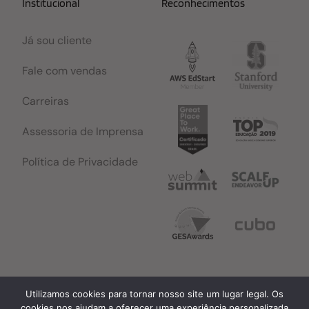
Institucional
Reconhecimentos
Já sou cliente
Fale com vendas
Carreiras
Assessoria de Imprensa
Política de Privacidade
Utilizamos cookies para tornar nosso site um lugar legal. Os
© Copyright 2026 - Todos os direitos reservados
cookies nos ajudam a oferecer uma experiência personalizada