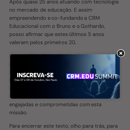
Após quase 25 anos atuando com tecnologia
no mercado de educação. E assim
empreendendo e co-fundando a CRM
Educacional com o Bruno e o Gothardo,
posso afirmar que estes últimos 5 anos
valeram pelos primeiros 20.
Como a CRM Educacional existe
para “Diminuir a distância entre as pessoas e
sua evolução, por meio da educação”.
É fundamental então lembrar que nada disso
seria possível se não tivéssemos em nosso
time pessoas tão diversas, competentes,
engajadas e comprometidas com esta
missão.
Para encerrar este texto, olho para trás, para