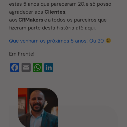
estes 5 anos que pareceram 20, e só posso
agradecer aos
Clientes
,
aos
CRMakers
e a todos os parceiros que
fizeram parte desta história até aqui.
Que venham os próximos 5 anos! Ou 20
Em Frente!
F
E
W
Li
a
m
h
n
c
ail
at
k
e
s
e
b
A
dI
o
p
n
o
p