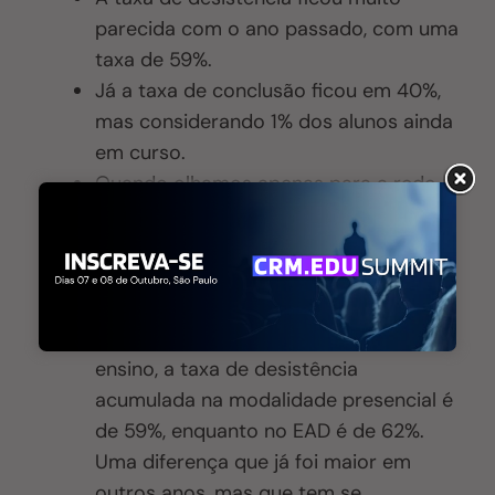
parecida com o ano passado, com uma
taxa de 59%.
Já a taxa de conclusão ficou em 40%,
mas considerando 1% dos alunos ainda
em curso.
Quando olhamos apenas para a rede
privada, a taxa de
evasão
é de 61%,
enquanto a de permanência é de 39%,
uma diferença pequena em relação as
redes públicas.
Quando comparamos a modalidade de
ensino, a taxa de desistência
acumulada na modalidade presencial é
de 59%, enquanto no EAD é de 62%.
Uma diferença que já foi maior em
outros anos, mas que tem se