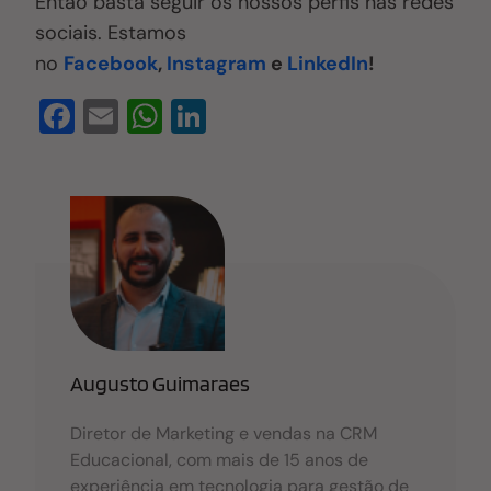
Então basta seguir os nossos perfis nas redes
sociais. Estamos
no
Facebook
,
Instagram
e
LinkedIn
!
F
E
W
Li
a
m
h
n
c
ail
at
k
e
s
e
b
A
dI
o
p
n
o
p
k
Augusto Guimaraes
Diretor de Marketing e vendas na CRM
Educacional, com mais de 15 anos de
experiência em tecnologia para gestão de