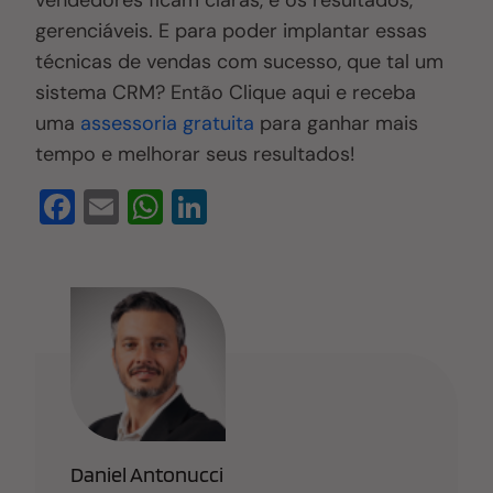
gerenciáveis. E para poder implantar essas
técnicas de vendas com sucesso, que tal um
sistema CRM? Então Clique aqui e receba
uma
assessoria gratuita
para ganhar mais
tempo e melhorar seus resultados!
F
E
W
Li
a
m
h
n
c
ail
at
k
e
s
e
b
A
dI
o
p
n
o
p
k
Daniel Antonucci