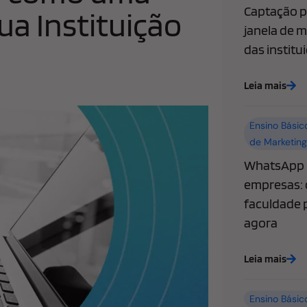
Captação pa
ua Instituição
janela de m
das institu
Leia mais
Ensino Básic
de Marketing
WhatsApp l
empresas: 
faculdade p
agora
Leia mais
Ensino Básic