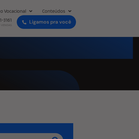
o Vocacional
Conteúdos
31-3161
Ligamos pra você
E VENDAS