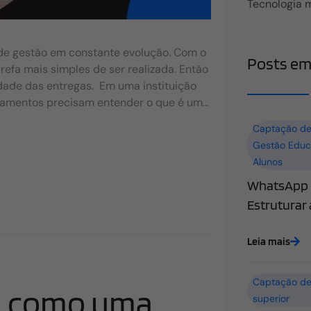
Tecnologia 
de gestão em constante evolução. Com o
Posts em
efa mais simples de ser realizada. Então
ade das entregas. Em uma instituição
rtamentos precisam entender o que é um
ele é capaz de otimizar seus processos
Captação de
rnar a jornada do aluno ou potencial
Gestão Educ
 devido à agilidade imposta na resolução
Alunos
ucesso dele. Então quando falamos sobre
WhatsApp n
cional. Veja mais sobre o assunto nos
ationship Management”, em português
Estruturar
 se trata de uma ferramenta verticalizada
ads e clientes, ou alunos, no caso das
Leia mais
gias e métodos para sincronizar os
das e atendimento. A organização dessas
Captação de
M como uma
superior