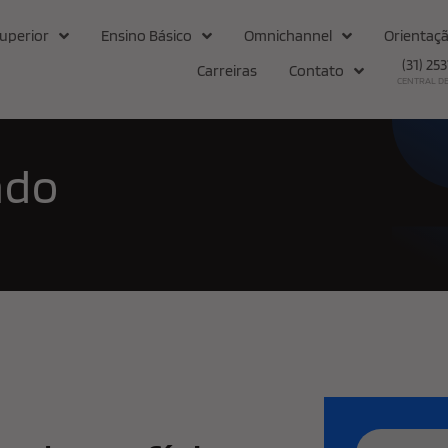
uperior
Ensino Básico
Omnichannel
Orientaçã
(31) 25
Carreiras
Contato
CENTRAL D
ado