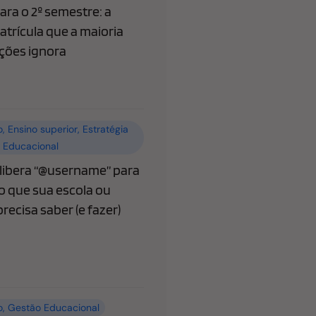
ra o 2º semestre: a
atrícula que a maioria
ições ignora
o
,
Ensino superior
,
Estratégia
 Educacional
ibera “@username” para
o que sua escola ou
recisa saber (e fazer)
o
,
Gestão Educacional