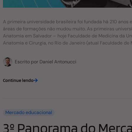
A primeira universidade brasileira foi fundada há 210 anos e
áreas de formações não mudou muito. As primeiras univers
Anatomia em Salvador – hoje Faculdade de Medicina da Uni
Anatomia e Cirurgia, no Rio de Janeiro (atual Faculdade d
Guarda Marinha, também no Rio. Dois anos após, foi fundada
Nacional de Engenharia da UFRJ). Seguindo este fluxo, a de
Escrito por
Daniel Antonucci
de Pintura e Escultura1 Então agora vamos mostrar a vocês
2017, a evolução das matrículas por cursos no Brasil. Tendo
apesar de várias mudanças e reformulações no conceito, o
Continue lendo
universidades; as engenharias, medicina e direito predomi
exemplo, haviam 2.125.958 matriculados no ensino superior
concentrados em 15 cursos. A participação dos 15 principa
manteve essa média até 2017. Importante observar que des
Mercado educacional
3º Panorama do Merc