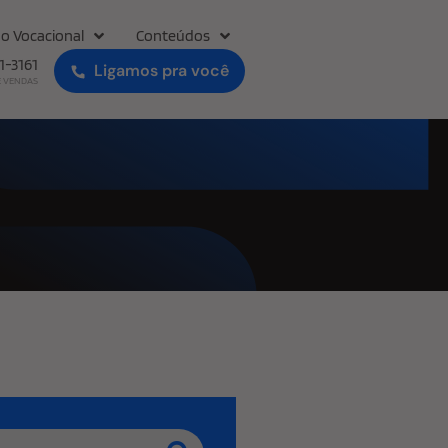
o Vocacional
Conteúdos
31-3161
Ligamos pra você
E VENDAS