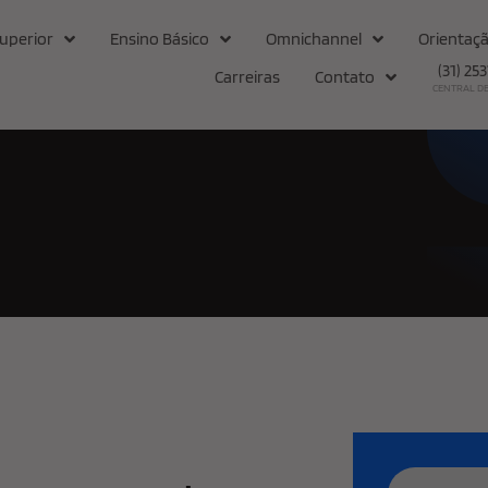
uperior
Ensino Básico
Omnichannel
Orientaçã
(31) 25
Carreiras
Contato
CENTRAL D