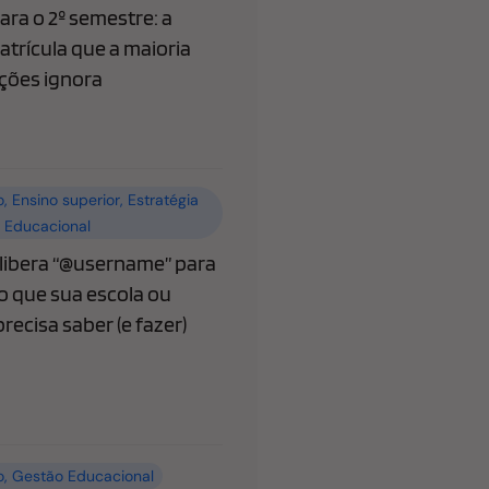
ra o 2º semestre: a
atrícula que a maioria
ições ignora
o
,
Ensino superior
,
Estratégia
 Educacional
ibera “@username” para
o que sua escola ou
recisa saber (e fazer)
o
,
Gestão Educacional