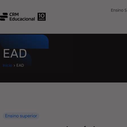
Ensino S
EAD
Início
>
EAD
Ensino superior