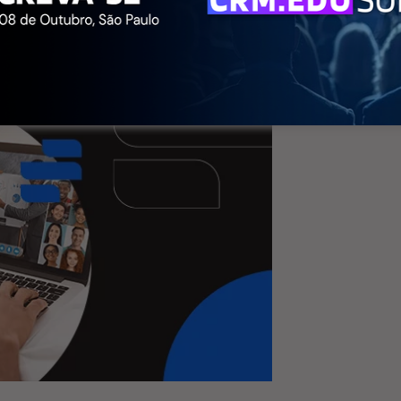
íbrido