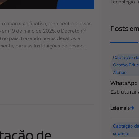
Tecnologia 
rmação significativa, e no centro dessas
Posts em
 em 19 de maio de 2025, o Decreto nº
no país, trazendo novos desafios e
mente, para as Instituições de Ensino
 por novas legislações pode parecer
Captação de
to para destrinchar cada detalhe do novo
Gestão Educ
, o mais importante, como sua
Alunos
stacar nesse novo contexto. O que é a
WhatsApp n
 o que é essa nova lei do EAD?”. Em
25, instituído pelo Decreto nº 12.456, é
Estruturar
o da Educação (MEC) estabeleceu para
eriores a distância no Brasil. Ele surge em
Leia mais
Captação de
tação de
superior