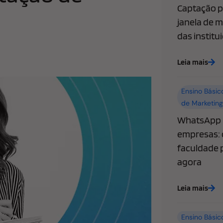
Captação pa
janela de m
das institu
Leia mais
Ensino Básic
de Marketing
WhatsApp l
empresas: 
faculdade p
agora
Leia mais
Ensino Básic