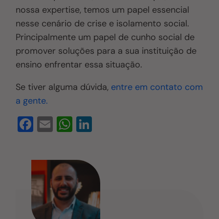
nossa expertise, temos um papel essencial
nesse cenário de crise e isolamento social.
Principalmente um papel de cunho social de
promover soluções para a sua instituição de
ensino enfrentar essa situação.
Se tiver alguma dúvida,
entre em contato com
a gente.
F
E
W
Li
a
m
h
n
c
ail
at
k
e
s
e
b
A
dI
o
p
n
o
p