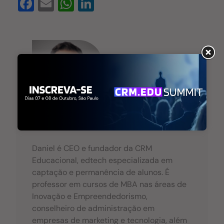
F
E
W
Li
a
m
h
n
c
ail
at
k
e
s
e
b
A
dI
o
p
n
o
p
k
Daniel Antonucci
Daniel é CEO e fundador da CRM
Educacional, edtech especializada em
captação e permanência de alunos. É
professor em cursos de MBA nas áreas de
Inovação e Empreendedorismo,
conselheiro de administração em
empresas de marketing e tecnologia, além