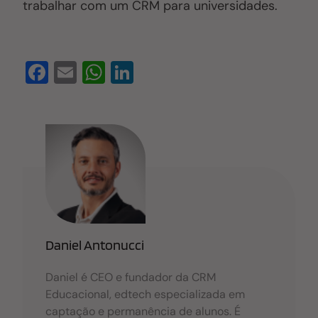
trabalhar com um CRM para universidades.
F
E
W
Li
a
m
h
n
c
ail
at
k
e
s
e
b
A
dI
o
p
n
o
p
k
Daniel Antonucci
Daniel é CEO e fundador da CRM
Educacional, edtech especializada em
captação e permanência de alunos. É