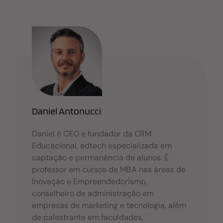
a
m
h
n
c
ail
at
k
e
s
e
b
A
dI
o
p
n
o
p
k
Daniel Antonucci
Daniel é CEO e fundador da CRM
Educacional, edtech especializada em
captação e permanência de alunos. É
professor em cursos de MBA nas áreas de
Inovação e Empreendedorismo,
conselheiro de administração em
empresas de marketing e tecnologia, além
de palestrante em faculdades,