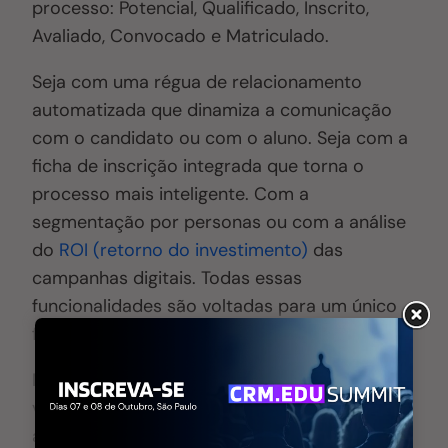
processo: Potencial, Qualificado, Inscrito,
Avaliado, Convocado e Matriculado.
Seja com uma régua de relacionamento
automatizada que dinamiza a comunicação
com o candidato ou com o aluno
. S
eja com a
ficha de inscrição integrada que torna o
processo mais inteligente. Com a
segmentação por personas ou com a análise
do
ROI (retorno do investimento)
das
campanhas digitais
. T
odas essas
funcionalidades são voltadas para um único
fim, a Captação de Alunos
Mas todos sabemos que uma instituição não
vive só de captação, é preciso manter seus
alunos.
Então u
m sistema CRM especializado