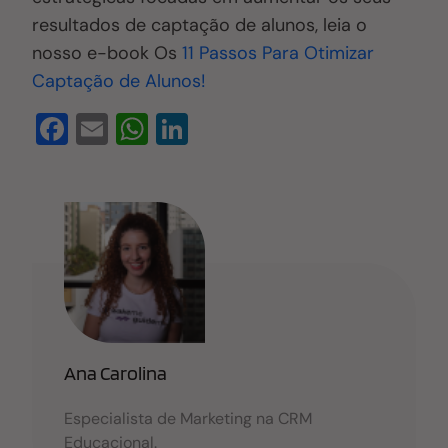
resultados de captação de alunos, leia o
nosso e-book Os
11 Passos Para Otimizar
Captação de Alunos!
F
E
W
Li
a
m
h
n
c
ail
at
k
e
s
e
b
A
dI
o
p
n
o
p
k
Ana Carolina
Especialista de Marketing na CRM
Educacional.