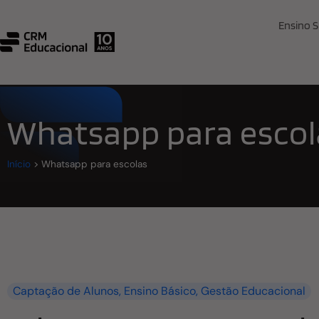
Ensino S
Whatsapp para escol
Início
>
Whatsapp para escolas
Captação de Alunos
,
Ensino Básico
,
Gestão Educacional