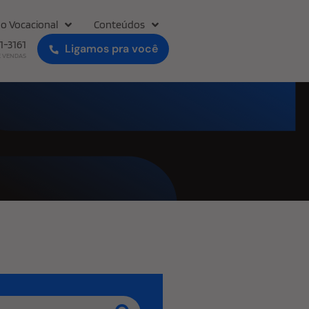
o Vocacional
Conteúdos
31-3161
Ligamos pra você
E VENDAS