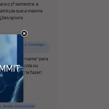
ra o 2º semestre: a
atrícula que a maioria
ições ignora
o
,
Ensino superior
,
Estratégia
 Educacional
ibera “@username” para
o que sua escola ou
recisa saber (e fazer)
o
,
Gestão Educacional