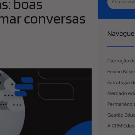
s: boas
rmar conversas
Navegue 
Captação de
Ensino Bási
Estratégia d
Mercado edu
Permanência
Gestão Educ
A CRM Educ