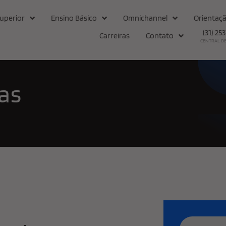
uperior
Ensino Básico
Omnichannel
Orientaçã
(31) 25
Carreiras
Contato
CENTRAL D
as