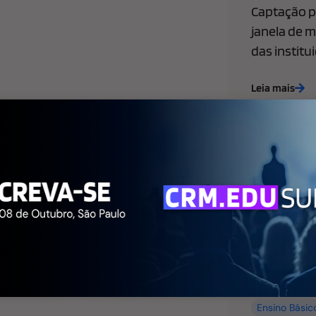
Captação pa
janela de m
das institu
Leia mais
Ensino Básic
de Marketing
WhatsApp l
empresas: 
faculdade p
agora
Leia mais
Ensino Básic