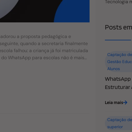
Tecnologia 
Posts em
s, adorou a proposta pedagógica e
 seguinte, quando a secretaria finalmente
ola falhou: a criança já foi matriculada
Captação de
co do WhatsApp para escolas não é mais
Gestão Educ
re uma cadeira vazia e uma sala de aula
Alunos
 de instituições privadas. E o motivo não
WhatsApp n
sso claro no canal onde eles passam 90%
e a evolução das pessoas se realiza
Estruturar
mos diminuir a distância entre o “tenho
nte para essa evolução. Neste guia, vamos
Leia mais
 família “esfrie” no meio do caminho.
para escolas na captação de novos
Captação de
superior