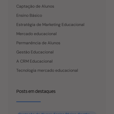
dirá que sucesso é o caixa no azul. Se falarmos com
Captação de Alunos
o Matheus, o analista de CRM, ele focará na
eficiência do funil. Ambos estão certos, mas o
Ensino Básico
sucesso
Estratégia de Marketing Educacional
Mercado educacional
Permanência de Alunos
Gestão Educacional
A CRM Educacional
Tecnologia mercado educacional
Posts em destaques