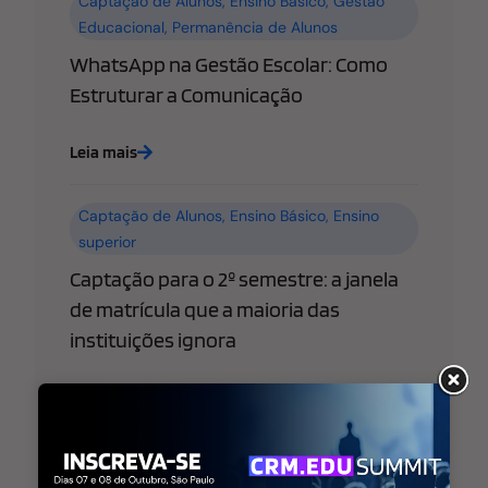
Captação de Alunos
,
Ensino Básico
,
Gestão
Educacional
,
Permanência de Alunos
WhatsApp na Gestão Escolar: Como
Estruturar a Comunicação
Leia mais
Captação de Alunos
,
Ensino Básico
,
Ensino
superior
Captação para o 2º semestre: a janela
de matrícula que a maioria das
instituições ignora
Leia mais
Ensino Básico
,
Ensino superior
,
Estratégia de
Marketing Educacional