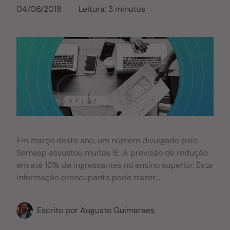
04/06/2018
Leitura: 3 minutos
Em março deste ano, um número divulgado pelo
Semesp assustou muitas IE. A previsão de redução
em até 10% de ingressantes no ensino superior. Esta
informação preocupante pode trazer
consequências sérias para a instituição de ensino e
para a comunicação interna de várias IES. Em
Escrito por
Augusto Guimaraes
função disso, muitas faculdades têm criado ações
para manterem e garantirem que os seus alunos