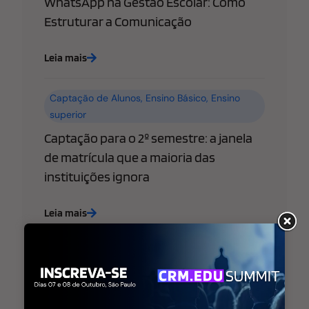
WhatsApp na Gestão Escolar: Como
Estruturar a Comunicação
Leia mais
Captação de Alunos
,
Ensino Básico
,
Ensino
superior
Captação para o 2º semestre: a janela
de matrícula que a maioria das
instituições ignora
Leia mais
Ensino Básico
,
Ensino superior
,
Estratégia de
Marketing Educacional
WhatsApp libera “@username” para