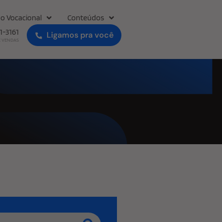
o Vocacional
Conteúdos
31-3161
Ligamos pra você
E VENDAS