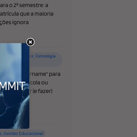
ra o 2º semestre: a
atrícula que a maioria
ições ignora
o
,
Ensino superior
,
Estratégia
 Educacional
ibera “@username” para
o que sua escola ou
recisa saber (e fazer)
o
,
Gestão Educacional