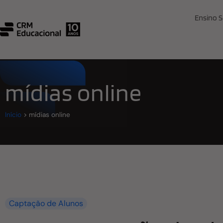
Ensino S
mídias online
Início
>
mídias online
Captação de Alunos