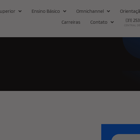
uperior
Ensino Básico
Omnichannel
Orientaçã
(31) 25
Carreiras
Contato
CENTRAL D