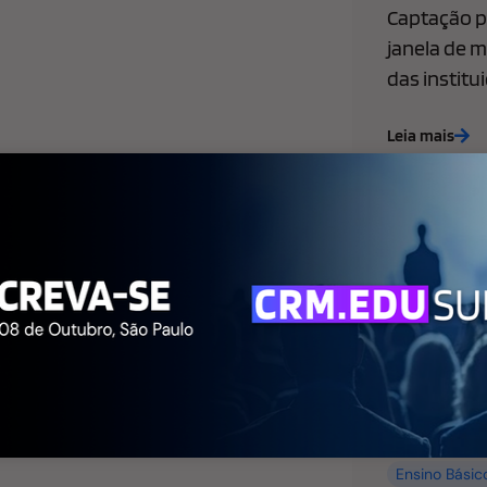
Captação pa
janela de m
das institu
Leia mais
Ensino Básic
de Marketing
WhatsApp l
empresas: 
faculdade p
agora
Leia mais
Ensino Básic