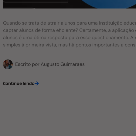
Quando se trata de atrair alunos para uma instituição edu
captar alunos de forma eficiente? Certamente, a aplicação
alunos é uma ótima resposta para esse questionamento. A
simples à primeira vista, mas há pontos importantes a co
como o atual, com muita instabilidade econômica afetando
Que tal aproveitar a estratégia de macro captação de alun
Escrito por
Augusto Guimaraes
matrículas na sua escola? No post de hoje, falaremos sobr
como utilizar na sua instituição de ensino. A macro capta
de alunos em escolas? Sei que essa resposta deve estar na
Continue lendo
explorar algumas características desta técnica, para te mos
ações que você já costuma fazer na sua escola. É claro que
técnica, mas não foge muito disso. Esse tipo de ação se tor
enfrentamos no nosso país, que tem tornado investimentos 