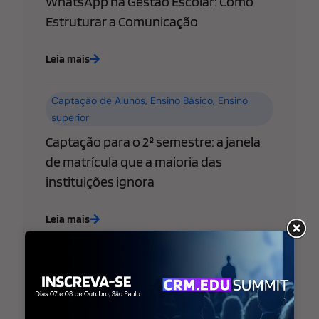
WhatsApp na Gestão Escolar: Como
Estruturar a Comunicação
Leia mais
Captação de Alunos
,
Ensino Básico
,
Ensino
superior
Captação para o 2º semestre: a janela
de matrícula que a maioria das
instituições ignora
Leia mais
Ensino Básico
,
Ensino superior
,
Estratégia de
Marketing Educacional
WhatsApp libera “@username” para