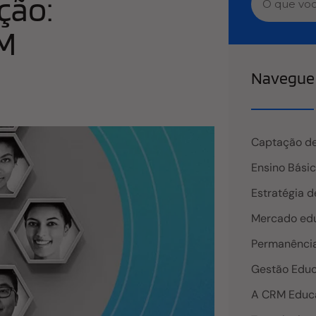
ção:
RM
Navegue 
Captação de
Ensino Bási
Estratégia d
Mercado edu
Permanência
Gestão Educ
A CRM Educ