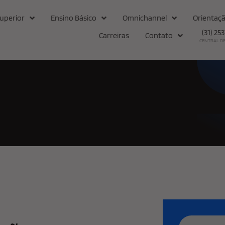
uperior
Ensino Básico
Omnichannel
Orientaçã
(31) 25
Carreiras
Contato
CENTRAL D