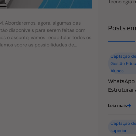
Tecnologia 
M. Abordaremos, agora, algumas das
Posts em
ão disponíveis para serem feitas com
os o assunto, vamos recapitular todos os
alamos sobre as possibilidades de
foi possível exploramos a fase de
Captação de
mais valor à fase de inscrição e ao
Gestão Educ
ula, quando o aluno necessita e o
Alunos
ndividualizado com a instituição,
WhatsApp n
a um processo mais personalizado com
stamos alinhados, sigamos ao último tema:
Estruturar
de Retenção É claro que eu não poderia
eis integrações com a CRM Educacional.
Leia mais
retenção devemos sim utilizar todo o
ter cada
Captação de
superior