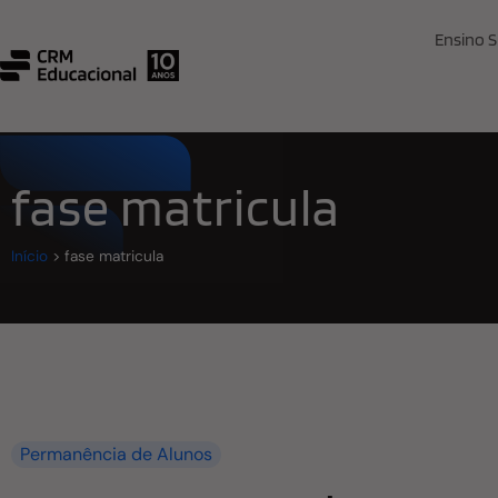
Ensino S
fase matricula
Início
>
fase matricula
Permanência de Alunos