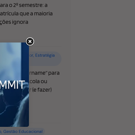
ra o 2º semestre: a
atrícula que a maioria
ições ignora
o
,
Ensino superior
,
Estratégia
 Educacional
ibera “@username” para
o que sua escola ou
recisa saber (e fazer)
o
,
Gestão Educacional