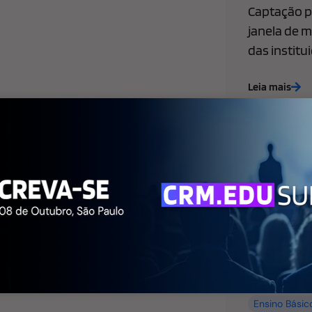
Captação pa
janela de m
das institu
Leia mais
Ensino Básic
de Marketing
WhatsApp l
empresas: 
faculdade p
agora
Leia mais
Ensino Básic