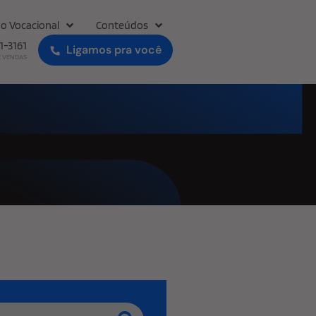
o Vocacional
Conteúdos
31-3161
Ligamos pra você
E VENDAS