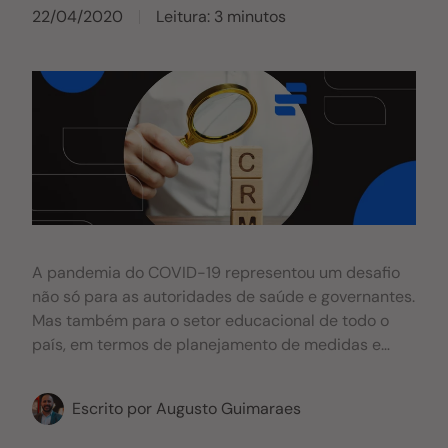
22/04/2020
Leitura: 3 minutos
A pandemia do COVID-19 representou um desafio
não só para as autoridades de saúde e governantes.
Mas também para o setor educacional de todo o
país, em termos de planejamento de medidas e
uma comunicação eficaz. Além disso repensar
novas estratégias para otimizar a permanência dos
Escrito por
Augusto Guimaraes
alunos, este é o momento de desenvolver uma
estratégia de comunicação eficaz para identificar. E