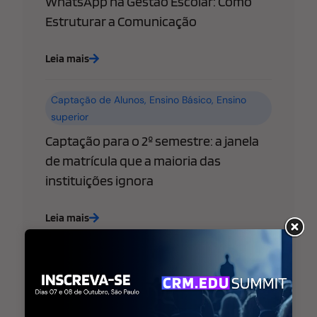
WhatsApp na Gestão Escolar: Como
Estruturar a Comunicação
Leia mais
Captação de Alunos
,
Ensino Básico
,
Ensino
superior
Captação para o 2º semestre: a janela
de matrícula que a maioria das
instituições ignora
Leia mais
Ensino Básico
,
Ensino superior
,
Estratégia de
Marketing Educacional
WhatsApp libera “@username” para