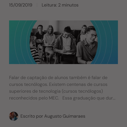
15/09/2019
Leitura: 2 minutos
Falar de captação de alunos também é falar de
cursos tecnólogos. Existem centenas de cursos
superiores de tecnologia (cursos tecnólogos)
reconhecidos pelo MEC. Essa graduação que dura
entre 2 e 3 anos tem se tornado bastante popular
entre as IES. Isso porque, além de oferecerem um
Escrito por
Augusto Guimaraes
diploma de nível superior em menos tempo do que
um bacharelado ou licenciatura. Esses cursos são