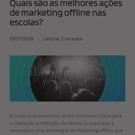
Quais são as melhores ações
Avaliação do desempenho da equipe Se a sua
de marketing offline nas
captação de alunos anda mal, é necessário analisar
escolas?
como a equipe costuma trabalhar. A maioria das
instituições possuem colaboradores acostumados
com atendimento e não especificamente com
13/07/2018
Leitura: 2 minutos
vendas. Assim, quando a oportunidade chega, os
profissionais não sabem como agir de forma
eficiente. Quando se conta com verdadeiros
especialista em venda, é muito mais fácil
conquistar o aluno agregando valor à instituição.
Uma equipe focada na conversão de matrículas
consegue
A cada novo semestre, as IES retomam o foco para
a captação e retenção de alunos. E, para isso, é
necessário uma estratégia de marketing offline que