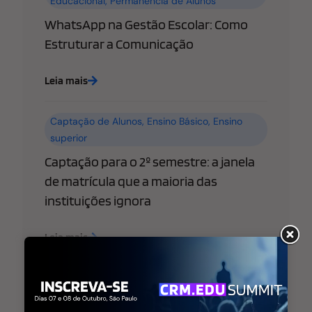
Educacional
,
Permanência de Alunos
WhatsApp na Gestão Escolar: Como
Estruturar a Comunicação
Leia mais
Captação de Alunos
,
Ensino Básico
,
Ensino
superior
Captação para o 2º semestre: a janela
de matrícula que a maioria das
instituições ignora
Leia mais
Ensino Básico
,
Ensino superior
,
Estratégia de
Marketing Educacional