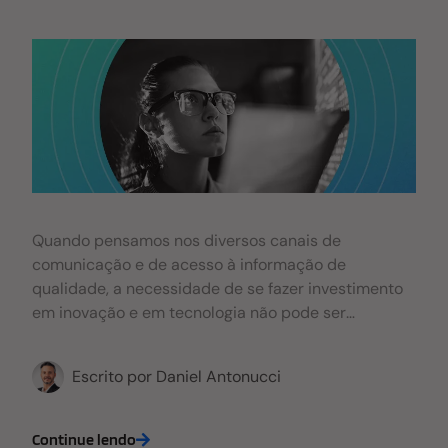
Quando pensamos nos diversos canais de
comunicação e de acesso à informação de
qualidade, a necessidade de se fazer investimento
em inovação e em tecnologia não pode ser
ignorada. Apesar dessa importância, muitas
instituições de ensino superior (IES) subestimam o
Escrito por
Daniel Antonucci
potencial oferecido pela tecnologia para evitar
problemas de TI nas faculdades. Perda de dados de
alunos e boletins alterados por hackers são
Continue lendo