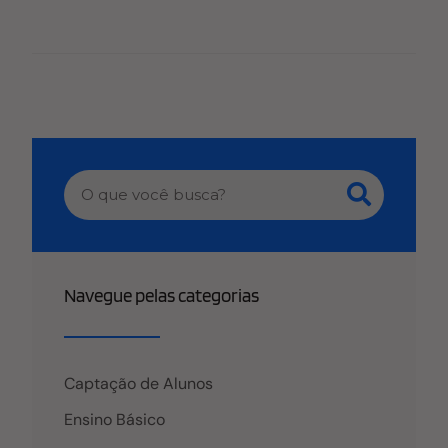
algumas das situações que podem manchar a
reputação da sua organização. Por isso, é preciso
estar atento às melhores formas de evitar os
problemas de TI nas IES, garantindo um ano letivo
de sucesso e sem maiores contratempos. Neste
artigo, mostraremos quais são os problemas mais
comuns e como você pode evitá-los. Aproveite a
leitura! Uma boa infraestrutura de TI Uma boa
infraestrutura de TI é capaz de aumentar os lucros
da sua instituição de ensino. O uso de softwares
voltados para a captação e para a retenção de
alunos ajuda a potencializar os resultados dos
Navegue pelas categorias
processos de matrícula a cada período
minimizando esforços e otimizando o capital
humano. A utilização de sistemas específicos
permite a abertura de um canal de diálogo com os
Captação de Alunos
alunos atuais e potenciais, aumentando o número
de discentes satisfeitos. A utilização da
Ensino Básico