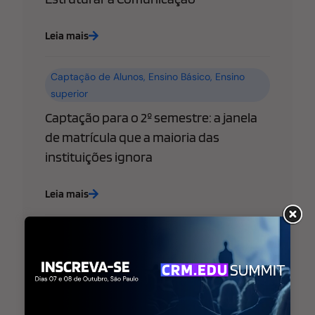
Leia mais
Captação de Alunos
,
Ensino Básico
,
Ensino
superior
Captação para o 2º semestre: a janela
de matrícula que a maioria das
instituições ignora
Leia mais
Ensino Básico
,
Ensino superior
,
Estratégia de
Marketing Educacional
WhatsApp libera “@username” para
empresas: o que sua escola ou
faculdade precisa saber (e fazer) agora