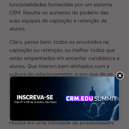
funcionalidades fornecidas por um sistema
CRM. Resulta no aumento do poderio das
suas equipes de captação e retenção de
alunos.
Claro, pense bem: todos os envolvidos na
captação ou retenção, ou melhor todos que
estão empenhados em encantar candidatos e
alunos. Que tiverem bem alinhados com a
cultura do relacionamento, o por que de se
manter perto (pessoas acreditam em
pessoas, querem conversar com pessoas).
Juntamente com o perfeito entendimento
dos recursos de um sistema CRM bem como
o que cada um é capaz de fazer. Tudo isso
resulta em uma infinidade de possibilidades