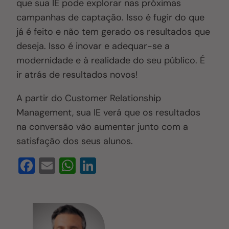
que sua IE pode explorar nas próximas
campanhas de captação. Isso é fugir do que
já é feito e não tem gerado os resultados que
deseja. Isso é inovar e adequar-se a
modernidade e à realidade do seu público. É
ir atrás de resultados novos!
A partir do Customer Relationship
Management, sua IE verá que os resultados
na conversão vão aumentar junto com a
satisfação dos seus alunos.
F
E
W
Li
a
m
h
n
c
ail
at
k
e
s
e