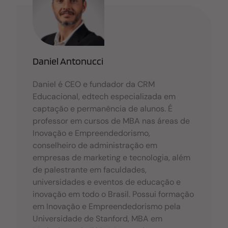
b
A
dI
o
p
n
o
p
k
Daniel Antonucci
Daniel é CEO e fundador da CRM
Educacional, edtech especializada em
captação e permanência de alunos. É
professor em cursos de MBA nas áreas de
Inovação e Empreendedorismo,
conselheiro de administração em
empresas de marketing e tecnologia, além
de palestrante em faculdades,
universidades e eventos de educação e
inovação em todo o Brasil. Possui formação
em Inovação e Empreendedorismo pela
Universidade de Stanford, MBA em