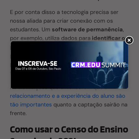
E por conta disso a tecnologia precisa ser
nossa aliada para criar conexão com os
estudantes. Um
software de permanência
,
por exemplo, utiliza dados para
identificar os
primeiros sinais de desmotivação
,
permitindo que a instituição atue de forma
preventiva antes que o pedido de
trancamento chegue.
As instituições que entenderem que o
relacionamento e a experiência do aluno são
tão importantes
quanto a captação sairão na
frente.
Como usar o Censo do Ensino