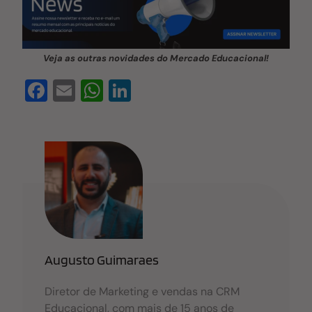
Veja as outras novidades do Mercado Educacional!
F
E
W
Li
a
m
h
n
c
ail
at
k
e
s
e
b
A
dI
o
p
n
o
p
k
Augusto Guimaraes
Diretor de Marketing e vendas na CRM
Educacional, com mais de 15 anos de