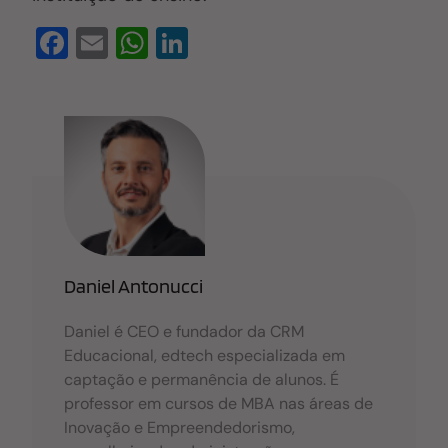
F
E
W
Li
a
m
h
n
c
ail
at
k
e
s
e
b
A
dI
o
p
n
o
p
k
Daniel Antonucci
Daniel é CEO e fundador da CRM
Educacional, edtech especializada em
captação e permanência de alunos. É
professor em cursos de MBA nas áreas de
Inovação e Empreendedorismo,