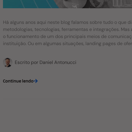
Há alguns anos aqui neste blog falamos sobre tudo o que di
metodologias, tecnologias, ferramentas e integrações. Mas 
o funcionamento de um dos principais meios de comunicação 
instituição. Ou em algumas situações, landing pages de ofe
ações de captação de alunos. Sabe o que significa melhorar
lead vai encontrar meios de se comunicar com você ou tirar
Escrito por
Daniel Antonucci
eficiente. E isso, acredite, vai poupar tempo da sua equipe
alunos por causa daquela informação essencial sobre sua I
não foi mostrada ou está escondida em algum lugar do site.
Continue lendo
usuário e nos dias atuais significa perder para a concorrên
sermão é que, com algumas medidas simples você pode mel
seu site e automaticamente, a interação dele com a IE. 1. Li