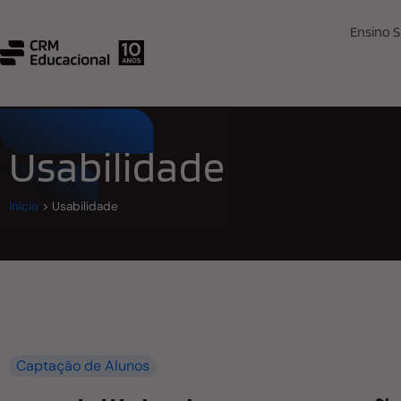
Ensino S
Usabilidade
Início
>
Usabilidade
Captação de Alunos