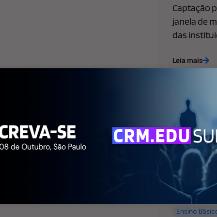
Captação pa
janela de m
das institu
Leia mais
Ensino Básic
de Marketing
WhatsApp l
empresas: 
faculdade p
agora
Leia mais
Ensino Básic