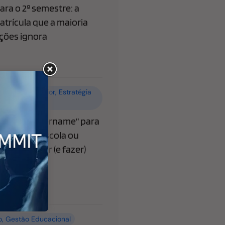
ra o 2º semestre: a
atrícula que a maioria
ições ignora
o
,
Ensino superior
,
Estratégia
 Educacional
ibera “@username” para
o que sua escola ou
recisa saber (e fazer)
o
,
Gestão Educacional