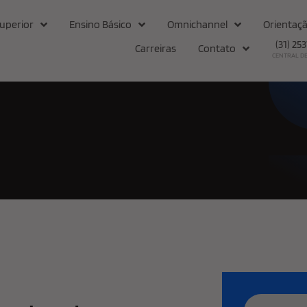
uperior
Ensino Básico
Omnichannel
Orientaçã
(31) 25
Carreiras
Contato
CENTRAL D