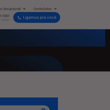
o Vocacional
Conteúdos
31-3161
Ligamos pra você
E VENDAS