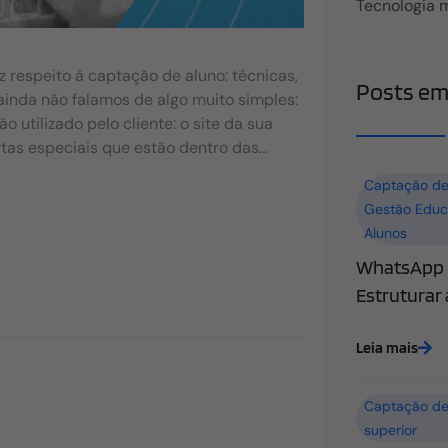
Tecnologia 
z respeito à captação de aluno: técnicas,
Posts em
ainda não falamos de algo muito simples:
utilizado pelo cliente: o site da sua
rtas especiais que estão dentro das
 a usabilidade do seu site? Que o seu
Captação de
 as próprias dúvidas de forma ágil e
Gestão Educ
 e perdas de potenciais candidatos ou
Alunos
E ou sobre um dos cursos ofertados, que
WhatsApp n
 Sim, muitos sites são confusos para o
cia. A boa notícia depois de todo esse
Estruturar
horar muito a navegação do usuário no
nk malito Sabe aquele link que você clica
Leia mais
Captação de
superior