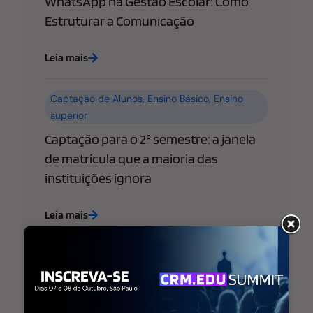
WhatsApp na Gestão Escolar: Como
Estruturar a Comunicação
Leia mais
Captação de Alunos
,
Ensino Básico
,
Ensino
superior
Captação para o 2º semestre: a janela
de matrícula que a maioria das
instituições ignora
Leia mais
Ensino Básico
,
Ensino superior
,
Estratégia de
Marketing Educacional
WhatsApp libera “@username” para