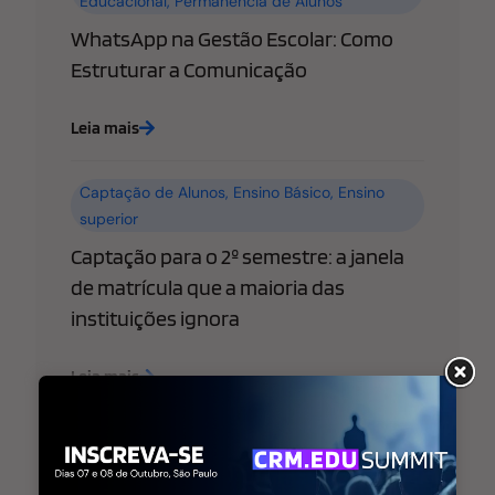
Educacional
,
Permanência de Alunos
WhatsApp na Gestão Escolar: Como
Estruturar a Comunicação
Leia mais
Captação de Alunos
,
Ensino Básico
,
Ensino
superior
Captação para o 2º semestre: a janela
de matrícula que a maioria das
instituições ignora
Leia mais
Ensino Básico
,
Ensino superior
,
Estratégia de
Marketing Educacional