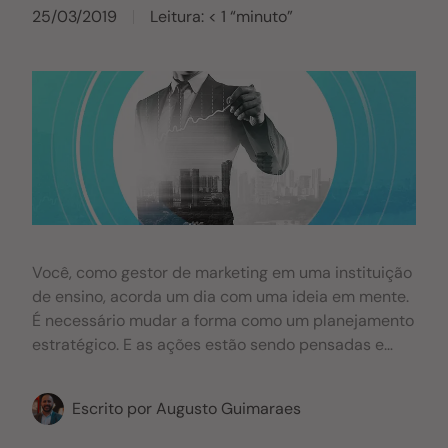
25/03/2019
Leitura: < 1 “minuto”
Você, como gestor de marketing em uma instituição
de ensino, acorda um dia com uma ideia em mente.
É necessário mudar a forma como um planejamento
estratégico. E as ações estão sendo pensadas e
realizadas. E isso cabe a todos os setores: da
coordenação do curso ao financeiro. Da reitoria ao
Escrito por
Augusto Guimaraes
call center. Nos últimos meses, seus números de
captação caíram bastante, aumentou o número de