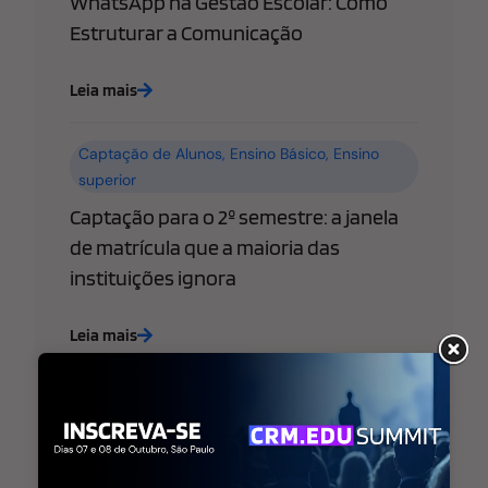
WhatsApp na Gestão Escolar: Como
Estruturar a Comunicação
Leia mais
Captação de Alunos
,
Ensino Básico
,
Ensino
superior
Captação para o 2º semestre: a janela
de matrícula que a maioria das
instituições ignora
Leia mais
Ensino Básico
,
Ensino superior
,
Estratégia de
Marketing Educacional
WhatsApp libera “@username” para