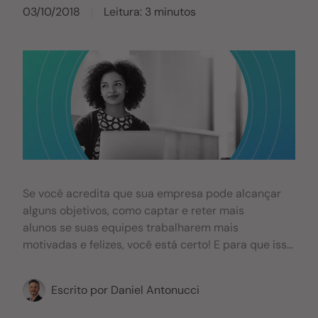
03/10/2018
Leitura: 3 minutos
Se você acredita que sua empresa pode alcançar
alguns objetivos, como captar e reter mais
alunos se suas equipes trabalharem mais
motivadas e felizes, você está certo! E para que isso
aconteça, endomarketing e IES precisam andar
juntos. Pensando nisso, preparamos o artigo para
Escrito por
Daniel Antonucci
que você conheça a relação entre endomarketing e
IES, além das vantagens de optar por essa parceria