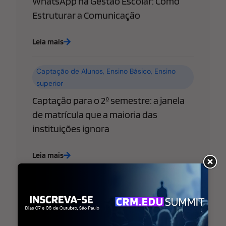
WhatsApp na Gestão Escolar: Como
Estruturar a Comunicação
Leia mais
Captação de Alunos
,
Ensino Básico
,
Ensino
superior
Captação para o 2º semestre: a janela
de matrícula que a maioria das
instituições ignora
Leia mais
Ensino Básico
,
Ensino superior
,
Estratégia de
Marketing Educacional
WhatsApp libera “@username” para