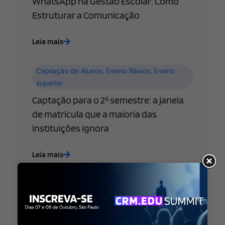
WhatsApp na Gestão Escolar: Como
Estruturar a Comunicação
Leia mais
Captação de Alunos
,
Ensino Básico
,
Ensino
superior
Captação para o 2º semestre: a janela
de matrícula que a maioria das
instituições ignora
Leia mais
Ensino Básico
,
Ensino superior
,
Estratégia de
Marketing Educacional
WhatsApp libera “@username” para