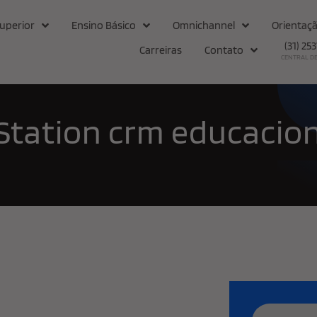
uperior
Ensino Básico
Omnichannel
Orientaçã
(31) 25
Carreiras
Contato
CENTRAL D
Station crm educacion