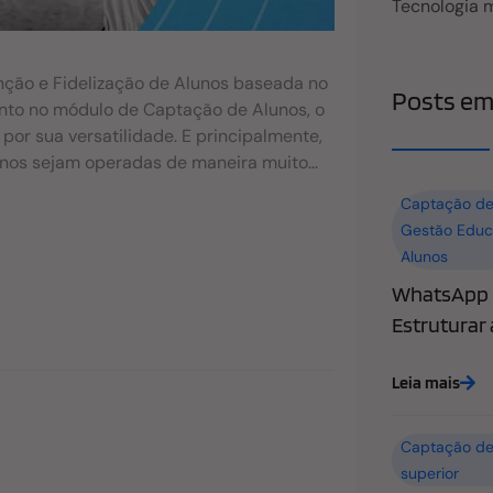
Tecnologia 
ção e Fidelização de Alunos baseada no
Posts em
nto no módulo de Captação de Alunos, o
or sua versatilidade. E principalmente,
unos sejam operadas de maneira muito
z, destacamos: A Integração com o
Captação de
 CRM Educacional para Captação de Alunos
Gestão Educ
em outras palavras, conectar a fase de
Alunos
lified Lead). Veja as possibilidades:
WhatsApp n
orar a apuração do custo de aquisição
ambém já dissemos anteriormente, o
Estruturar
ptação de alunos. E que envolve o
rocesso contínuo, automático. Mas que
Leia mais
seus futuros alunos. Indicadores
alquer organização, sem
Captação de
superior