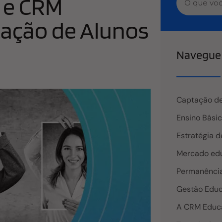
n e CRM
tação de Alunos
Navegue 
Captação de
Ensino Bási
Estratégia d
Mercado edu
Permanência
Gestão Educ
A CRM Educ