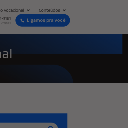
o Vocacional
Conteúdos
31-3161
Ligamos pra você
E VENDAS
al