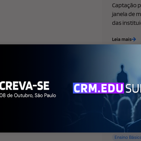
Captação pa
janela de m
das institu
Leia mais
Ensino Básic
de Marketing
WhatsApp l
empresas: 
faculdade p
agora
Leia mais
Ensino Básic