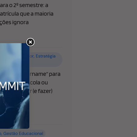
ra o 2º semestre: a
atrícula que a maioria
ições ignora
o
,
Ensino superior
,
Estratégia
 Educacional
ibera “@username” para
o que sua escola ou
recisa saber (e fazer)
o
,
Gestão Educacional