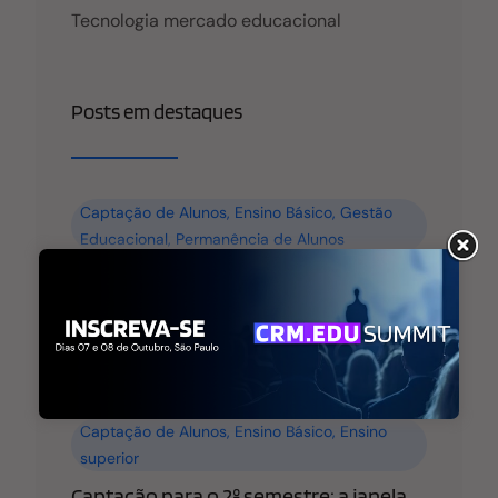
Tecnologia mercado educacional
Posts em destaques
Captação de Alunos
,
Ensino Básico
,
Gestão
Educacional
,
Permanência de Alunos
WhatsApp na Gestão Escolar: Como
Estruturar a Comunicação
Leia mais
Captação de Alunos
,
Ensino Básico
,
Ensino
superior
Captação para o 2º semestre: a janela