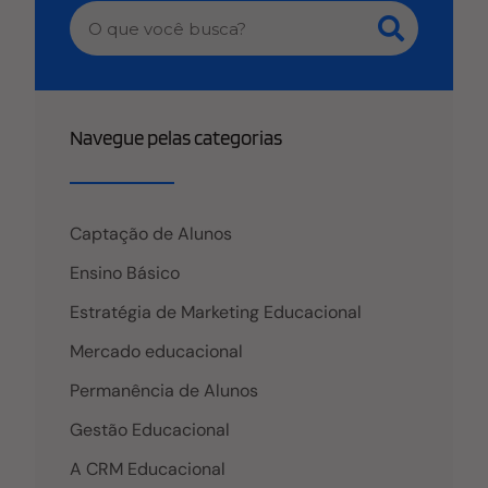
convertê-los em alunos e ainda coletar informações
importantes em todas as fases desse processo.
Ficha de inscrição da CRM Educacional Então que
tal uma ficha de inscrição limpa, prática e objetiva?
Estes foram alguns dos requisitos com os quais a
Navegue pelas categorias
CRM Educacional se preocupou. Para que o seu
candidato tenha uma ótima experiência ao se
inscrever em um processo seletivo na sua IES. A
ficha foi
Captação de Alunos
Ensino Básico
Estratégia de Marketing Educacional
Mercado educacional
Permanência de Alunos
Gestão Educacional
A CRM Educacional