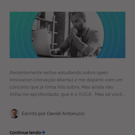
Recentemente estive estudando sobre open
innovation (inovação aberta) e me deparei com um
conceito que já tinha lido sobre. Mas ainda não
tinha me aprofundado, que é o VUCA. Mas se você
ainda não conhece, VUCA é o acrônimo para
Volatile, Uncertain, Complex e Ambiguous, que em
Escrito por
Daniel Antonucci
português são palavras traduzidas para
Volatilidade, Incerteza, Complexidade e
Ambiguidade. Por isso resolvi me aprofundar e
Continue lendo