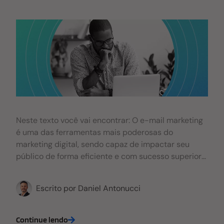
Neste texto você vai encontrar: O e-mail marketing
é uma das ferramentas mais poderosas do
marketing digital, sendo capaz de impactar seu
público de forma eficiente e com sucesso superior
a outros canais. Com uma boa lista de contatos e
uma comunicação adequada, você pode apresentar
Escrito por
Daniel Antonucci
sua IES para gente legitimamente interessada em
seus cursos. Só que, para aproveitar todos estes
benefícios, é necessário implementar uma
Continue lendo