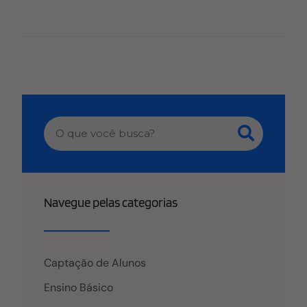
estratégia de qualidade. Então é muito fácil
cometer diversos erros no trabalho com e-mail
marketing, o que é determinante para o fracasso de
qualquer planejamento. Não deixe que isso
aconteça com você! Para ajudar, reunimos a seguir
5 erros de e-mail marketing que sua IES deve evitar.
Então confira! 1. Errar na frequência Qual deve ser a
regularidade dos seus envios? Tudo depende da
proposta da sua campanha e do perfil do seu
público-alvo. Um e-mail marketing deve se adaptar
a isso se quiser ter sucesso e apostar em uma
frequência errada pode ter efeitos negativos para
Navegue pelas categorias
os seus objetivos. Então leve em conta se a sua
audiência possui interesse em múltiplos contatos
ao longo do tempo ou se prefere menos, além de
considerar os meios que utilizam para acessá-los
Captação de Alunos
Então para saber
Ensino Básico