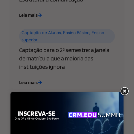
Leia mais
Captação de Alunos
,
Ensino Básico
,
Ensino
superior
Captação para o 2º semestre: a janela
de matrícula que a maioria das
instituições ignora
Leia mais
Ensino Básico
,
Ensino superior
,
Estratégia de
Marketing Educacional
WhatsApp libera “@username” para
empresas: o que sua escola ou
faculdade precisa saber (e fazer) agora