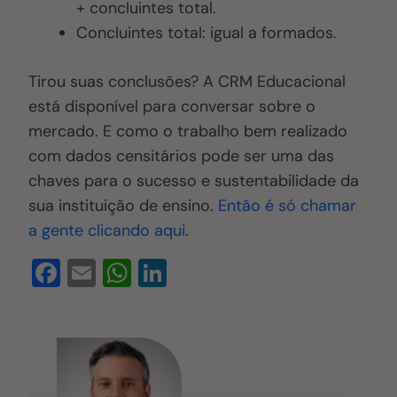
+ concluintes total.
Concluintes total: igual a formados.
Tirou suas conclusões? A CRM Educacional
está disponível para conversar sobre o
mercado. E como o trabalho bem realizado
com dados censitários pode ser uma das
chaves para o sucesso e sustentabilidade da
sua instituição de ensino.
Então é só chamar
a gente clicando aqui
.
F
E
W
Li
a
m
h
n
c
ail
at
k
e
s
e
b
A
dI