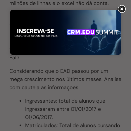
milhões de linhas e o excel não dá conta.
Disponibilizamos para vocês no link um banco
filtrado em excel com informações referentes
ao censo de 2017. Com números de alunos
ingressantes, matriculados e concluintes de
todas as instituições do Brasil presencial e
EaD.
Considerando que o EAD passou por um
mega crescimento nos últimos meses. Analise
com cautela as informações.
Ingressantes: total de alunos que
ingressaram entre 01/01/2017 e
01/06/2017.
Matriculados: Total de alunos cursando