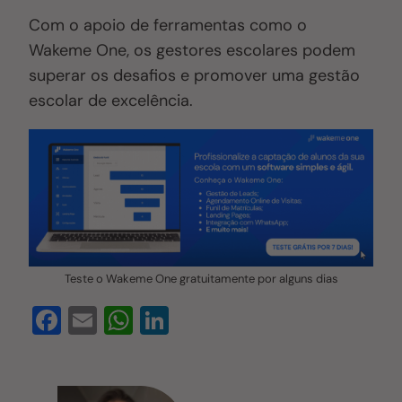
Com o apoio de ferramentas como o
Wakeme One, os gestores escolares podem
superar os desafios e promover uma gestão
escolar de excelência.
Teste o Wakeme One gratuitamente por alguns dias
F
E
W
Li
a
m
h
n
c
ail
at
k