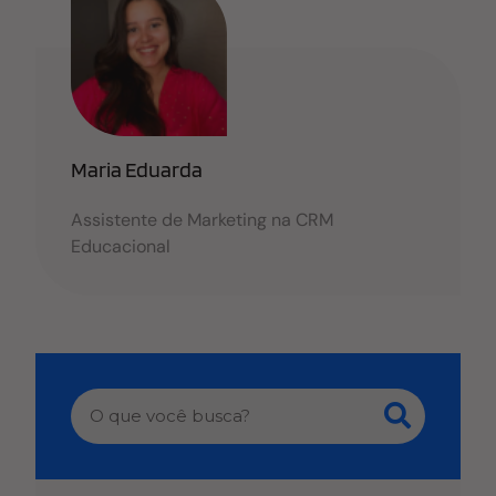
e
s
e
b
A
dI
o
p
n
o
p
k
Maria Eduarda
Assistente de Marketing na CRM
Educacional